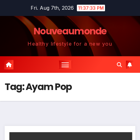
Skip
Fri. Aug 7th, 2026
11:37:34 PM
to
content
Nouveaumonde
Healthy lifestyle for a new you
Tag:
Ayam Pop