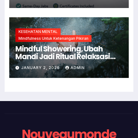
KESEHATAN MENTAL
Mindfulness Untuk Ketenangan Pikiran
Mindful Showering, Ubah
Mandi Jadi Ritual Relaksasi
dan Kesadaran Diri
JANUARY 2, 2026
ADMIN
Nouveaumonde