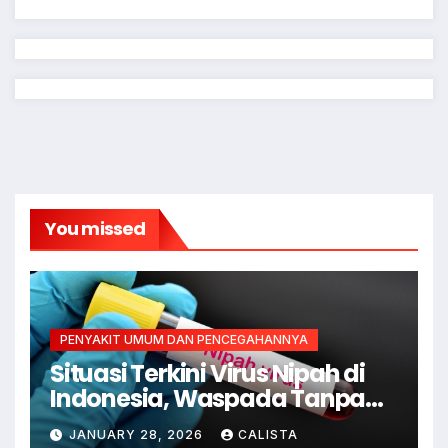
You missed
PENYAKIT UMUM DAN PENCEGAHANNYA
Situasi Terkini Virus Nipah di
Indonesia, Waspada Tanpa
Kepanikan
JANUARY 28, 2026
CALISTA