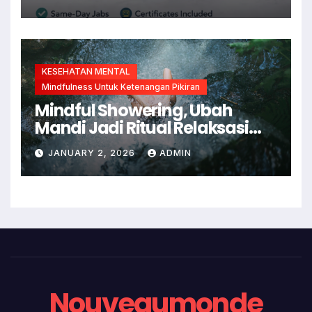
KESEHATAN MENTAL
Mindfulness Untuk Ketenangan Pikiran
Mindful Showering, Ubah
Mandi Jadi Ritual Relaksasi
dan Kesadaran Diri
JANUARY 2, 2026
ADMIN
Nouveaumonde