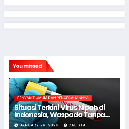
You missed
PENYAKIT UMUM DAN PENCEGAHANNYA
Situasi Terkini Virus Nipah di
Indonesia, Waspada Tanpa
Kepanikan
JANUARY 28, 2026
CALISTA