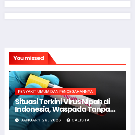
You missed
PENYAKIT UMUM DAN PENCEGAHANNYA
Situasi Terkini Virus Nipah di
Indonesia, Waspada Tanpa
Kepanikan
JANUARY 28, 2026
CALISTA