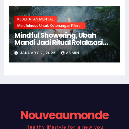
KESEHATAN MENTAL
Mindfulness Untuk Ketenangan Pikiran
Mindful Showering, Ubah
Mandi Jadi Ritual Relaksasi
dan Kesadaran Diri
JANUARY 2, 2026
ADMIN
Nouveaumonde
Healthy lifestyle for a new you