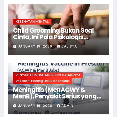
KESEHATAN MENTAL
Child Grooming Bukan Soal
Cinta, Ini Pola Psikologis
Pelakunya Menurut Psikiater
JANUARY 19, 2026
CALISTA
PENYAKIT UMUM DAN PENCEGAHANNYA
Vaksinasi Penting Untuk Kesehatan
Meningitis (MenACWY &
MenB), Penyakit Serius yang
Bisa Dicegah dengan Vaksin
JANUARY 16, 2026
ADMIN