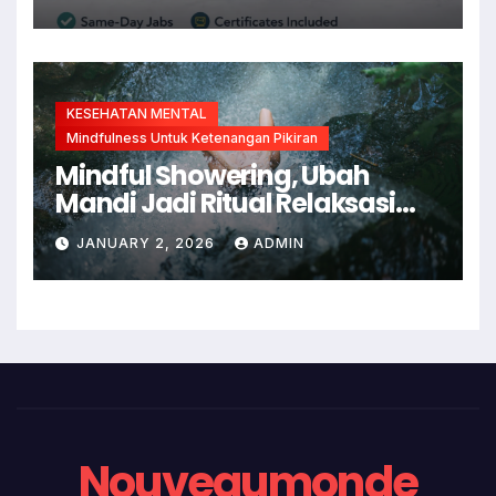
KESEHATAN MENTAL
Mindfulness Untuk Ketenangan Pikiran
Mindful Showering, Ubah
Mandi Jadi Ritual Relaksasi
dan Kesadaran Diri
JANUARY 2, 2026
ADMIN
Nouveaumonde