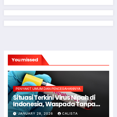
You missed
PENYAKIT UMUM DAN PENCEGAHANNYA
Situasi Terkini Virus Nipah di
Indonesia, Waspada Tanpa
Kepanikan
JANUARY 28, 2026
CALISTA