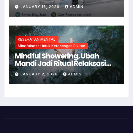
Bisa Dicegah dengan Vaksin
JANUARY 16, 2026
ADMIN
KESEHATAN MENTAL
Mindfulness Untuk Ketenangan Pikiran
Mindful Showering, Ubah
Mandi Jadi Ritual Relaksasi
dan Kesadaran Diri
JANUARY 2, 2026
ADMIN