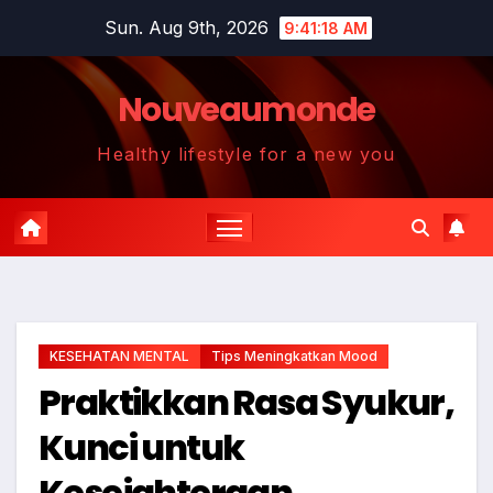
Skip
Sun. Aug 9th, 2026
9:41:19 AM
to
content
Nouveaumonde
Healthy lifestyle for a new you
KESEHATAN MENTAL
Tips Meningkatkan Mood
Praktikkan Rasa Syukur,
Kunci untuk
Kesejahteraan