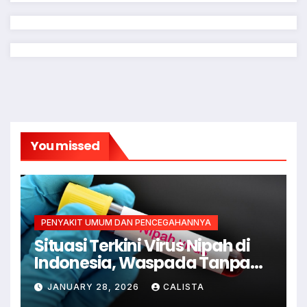
You missed
PENYAKIT UMUM DAN PENCEGAHANNYA
Situasi Terkini Virus Nipah di
Indonesia, Waspada Tanpa
Kepanikan
JANUARY 28, 2026
CALISTA