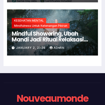
KESEHATAN MENTAL
Mindfulness Untuk Ketenangan Pikiran
Mindful Showering, Ubah
Mandi Jadi Ritual Relaksasi
dan Kesadaran Diri
JANUARY 2, 2026
ADMIN
Nouveaumonde