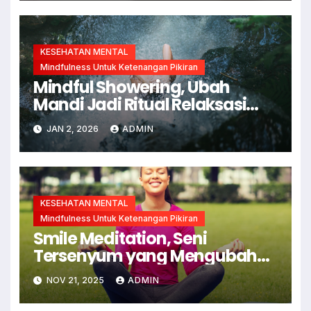
KESEHATAN MENTAL
Mindfulness Untuk Ketenangan Pikiran
Mindful Showering, Ubah
Mandi Jadi Ritual Relaksasi
dan Kesadaran Diri
JAN 2, 2026
ADMIN
KESEHATAN MENTAL
Mindfulness Untuk Ketenangan Pikiran
Smile Meditation, Seni
Tersenyum yang Mengubah
Otak dan Hidup Anda
NOV 21, 2025
ADMIN