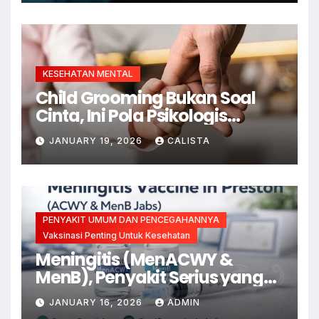
KESEHATAN MENTAL
Child Grooming Bukan Soal
Cinta, Ini Pola Psikologis
Pelakunya Menurut Psikiater
JANUARY 19, 2026
CALISTA
PENYAKIT UMUM DAN PENCEGAHANNYA
Vaksinasi Penting Untuk Kesehatan
Meningitis (MenACWY &
MenB), Penyakit Serius yang
Bisa Dicegah dengan Vaksin
JANUARY 16, 2026
ADMIN