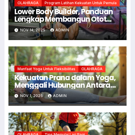
OLAHRAGA
Program Latihan Kekuatan Untuk Pemula
Lower Body Builder, Panduan
Lengkap Membangun Otot
Kaki dan Bokong yang Kuat
NOV 14, 2025
ADMIN
Manfaat Yoga Untuk Fleksibilitas
OLAHRAGA
Kekuatan Prana dalam Yoga,
Menggali Hubungan Antara
Pernapasan dan Kelenturan
NOV 1, 2025
ADMIN
Tubuh
OLAHRAGA
Tips Memulai Lari Pagi