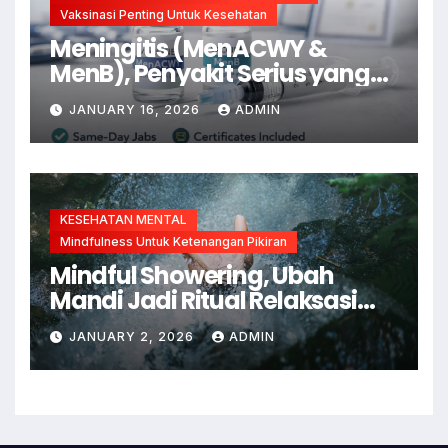
Vaksinasi Penting Untuk Kesehatan
Meningitis (MenACWY &
MenB), Penyakit Serius yang
Bisa Dicegah dengan Vaksin
JANUARY 16, 2026
ADMIN
KESEHATAN MENTAL
Mindfulness Untuk Ketenangan Pikiran
Mindful Showering, Ubah
Mandi Jadi Ritual Relaksasi
dan Kesadaran Diri
JANUARY 2, 2026
ADMIN