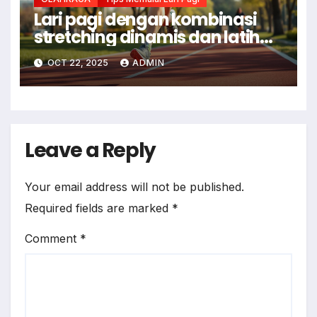
Lari pagi dengan kombinasi
stretching dinamis dan latihan
kekuatan
OCT 22, 2025
ADMIN
Leave a Reply
Your email address will not be published.
Required fields are marked
*
Comment
*