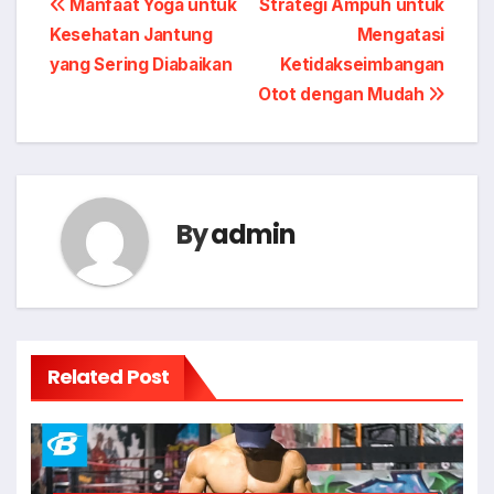
Post
Manfaat Yoga untuk
Strategi Ampuh untuk
Kesehatan Jantung
Mengatasi
navigation
yang Sering Diabaikan
Ketidakseimbangan
Otot dengan Mudah
By
admin
Related Post