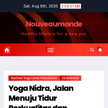
Skip
Sat. Aug 8th, 2026
3:59:02 AM
to
content
Nouveaumonde
Healthy lifestyle for a new you
Manfaat Yoga Untuk Fleksibilitas
OLAHRAGA
Yoga Nidra, Jalan
Menuju Tidur
Berkualitas dan