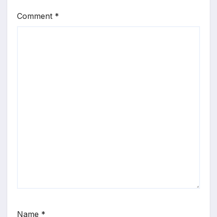
Comment
*
Name
*