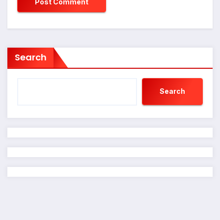
Search
Search