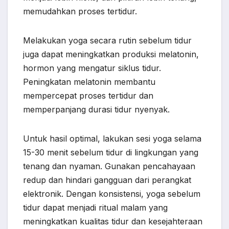
memudahkan proses tertidur.
Melakukan yoga secara rutin sebelum tidur
juga dapat meningkatkan produksi melatonin,
hormon yang mengatur siklus tidur.
Peningkatan melatonin membantu
mempercepat proses tertidur dan
memperpanjang durasi tidur nyenyak.
Untuk hasil optimal, lakukan sesi yoga selama
15-30 menit sebelum tidur di lingkungan yang
tenang dan nyaman. Gunakan pencahayaan
redup dan hindari gangguan dari perangkat
elektronik. Dengan konsistensi, yoga sebelum
tidur dapat menjadi ritual malam yang
meningkatkan kualitas tidur dan kesejahteraan