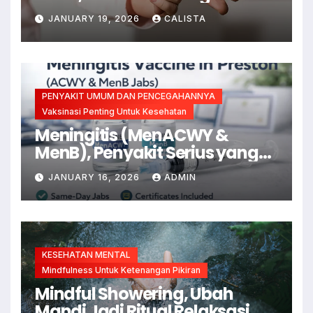
Pelakunya Menurut Psikiater
JANUARY 19, 2026
CALISTA
PENYAKIT UMUM DAN PENCEGAHANNYA
Vaksinasi Penting Untuk Kesehatan
Meningitis (MenACWY &
MenB), Penyakit Serius yang
Bisa Dicegah dengan Vaksin
JANUARY 16, 2026
ADMIN
KESEHATAN MENTAL
Mindfulness Untuk Ketenangan Pikiran
Mindful Showering, Ubah
Mandi Jadi Ritual Relaksasi