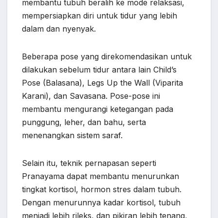
membantu tubuh beralih ke mode relaksasi,
mempersiapkan diri untuk tidur yang lebih
dalam dan nyenyak.
Beberapa pose yang direkomendasikan untuk
dilakukan sebelum tidur antara lain Child’s
Pose (Balasana), Legs Up the Wall (Viparita
Karani), dan Savasana. Pose-pose ini
membantu mengurangi ketegangan pada
punggung, leher, dan bahu, serta
menenangkan sistem saraf.
Selain itu, teknik pernapasan seperti
Pranayama dapat membantu menurunkan
tingkat kortisol, hormon stres dalam tubuh.
Dengan menurunnya kadar kortisol, tubuh
menjadi lebih rileks, dan pikiran lebih tenang,